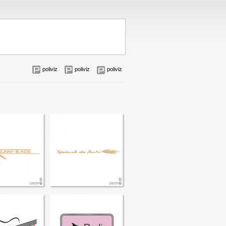
poliviz
poliviz
poliviz