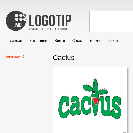
Главная
Категории
Войти
О нас
Услуги
Поиск
Cactus
Категория:
C