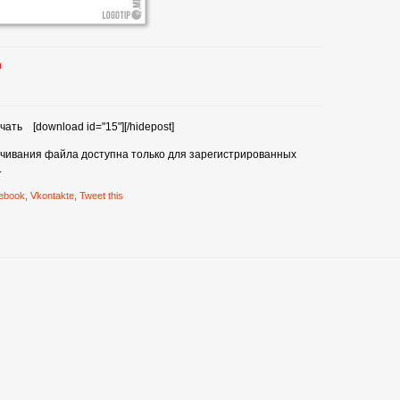
n
чать [download id="15"][/hidepost]
ачивания файла доступна только для зарегистрированных
.
ebook
,
Vkontakte
,
Tweet this