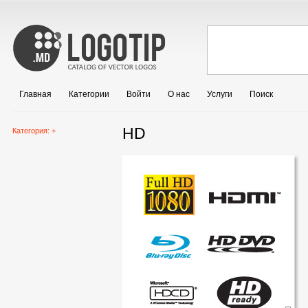
Главная
Категории
Войти
О нас
Услуги
Поиск
HD
Категория:
+