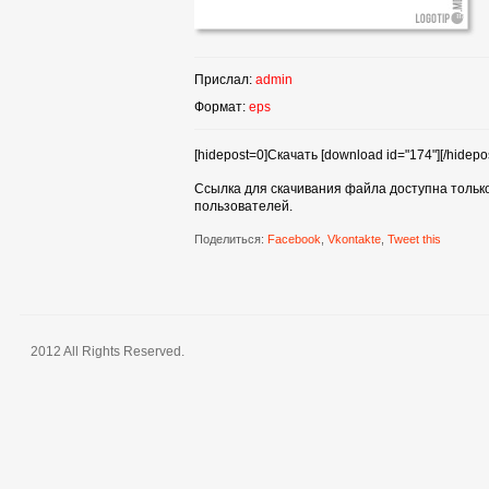
Прислал:
admin
Формат:
eps
[hidepost=0]Скачать [download id="174"][/hidepos
Ссылка для скачивания файла доступна тольк
пользователей.
Поделиться:
Facebook
,
Vkontakte
,
Tweet this
2012 All Rights Reserved.